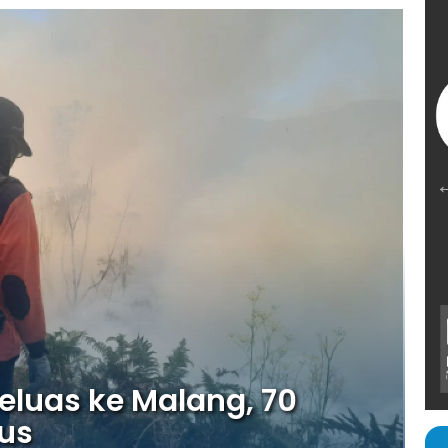
luas ke Malang, 70
us