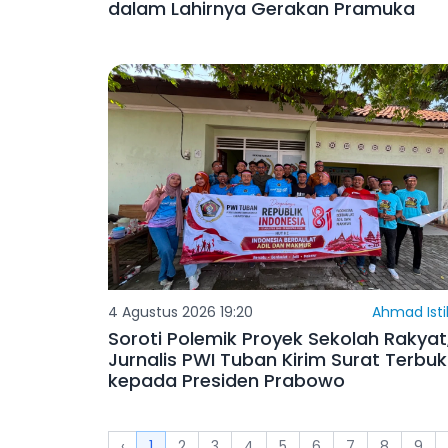
dalam Lahirnya Gerakan Pramuka
4 Agustus 2026 19:20
Ahmad Isti
Soroti Polemik Proyek Sekolah Rakyat
Jurnalis PWI Tuban Kirim Surat Terbu
kepada Presiden Prabowo
‹
1
2
3
4
5
6
7
8
9