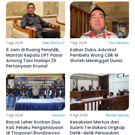
7 Agt 2026
Dafa Wahyu P.
7 Agt 2026
Fitra Herdian
6 Jam di Ruang Penyidik,
Kabar Duka, Advokat
Mantan Kepala UPT Pasar
Pembela Wong Cilik M
Among Tani Hadapi 25
Sholeh Meninggal Dunia
Pertanyaan Krusial
7 Agt 2026
Haryono
6 Agt 2026
Nanda Apriadi
Bacok Leher Korban Dua
Kesaksian Mertua dan
Kali, Pelaku Penganiayaan
Suami Terdakwa Ungkap
di Tlogosari Bondowoso
Detik-detik Penusukan