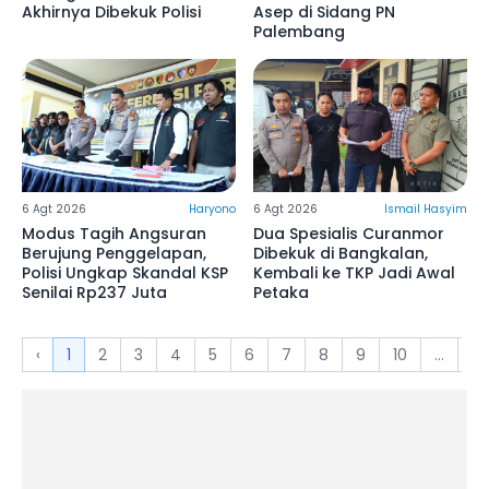
Akhirnya Dibekuk Polisi
Asep di Sidang PN
Palembang
6 Agt 2026
Haryono
6 Agt 2026
Ismail Hasyim
Modus Tagih Angsuran
Dua Spesialis Curanmor
Berujung Penggelapan,
Dibekuk di Bangkalan,
Polisi Ungkap Skandal KSP
Kembali ke TKP Jadi Awal
Senilai Rp237 Juta
Petaka
‹
1
2
3
4
5
6
7
8
9
10
...
4