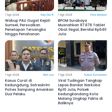
7 Agt 2026
Yola Dwi R.
7 Agt 2026
Fitra Herdian
Wabup PALI Gugat Kejati
BPOM Surabaya
Sumsel, Persoalkan
Musnahkan 97.676 Tablet
Penetapan Tersangka
Obat Ilegal, Bernilai Rp540
hingga Penahanan
Juta
7 Agt 2026
Mat Jusi
7 Agt 2026
Kukuh Kurniawan
Kasus Curat di
Viral Tudingan Tangkap
Kedungdung, Satreskrim
Lepas Bandar Narkoba
Polres Sampang Amankan
Rp10 Juta, Polsek
Dua Pelaku
Kedungkandang Kota
Malang Ungkap Fakta di
Baliknya