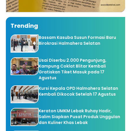
Trending
Bassam Kasuba Susun Formasi Baru
Birokrasi Halmahera Selatan
Usai Diserbu 2.000 Pengunjung,
Kampung Coklat Blitar Kembali
Gratiskan Tiket Masuk pada 17
Agustus
Kursi Kepala OPD Halmahera Selatan
Kembali Dikocok Setelah 17 Agustus
Keraton UMKM Lebak Ruhay Hadir,
Salim Siapkan Pusat Produk Unggulan
dan Kuliner Khas Lebak