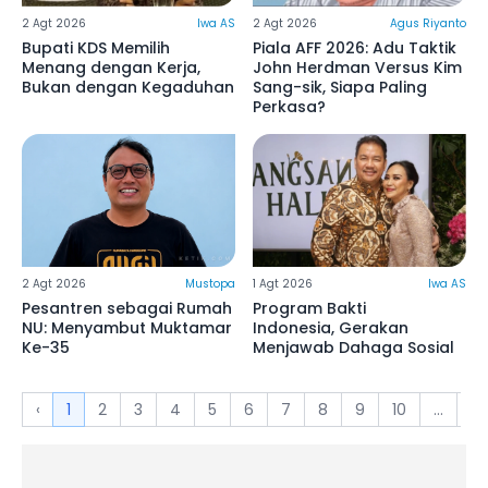
2 Agt 2026
Iwa AS
2 Agt 2026
Agus Riyanto
Bupati KDS Memilih
Piala AFF 2026: Adu Taktik
Menang dengan Kerja,
John Herdman Versus Kim
Bukan dengan Kegaduhan
Sang-sik, Siapa Paling
Perkasa?
2 Agt 2026
Mustopa
1 Agt 2026
Iwa AS
Pesantren sebagai Rumah
Program Bakti
NU: Menyambut Muktamar
Indonesia, Gerakan
Ke-35
Menjawab Dahaga Sosial
‹
1
2
3
4
5
6
7
8
9
10
...
61