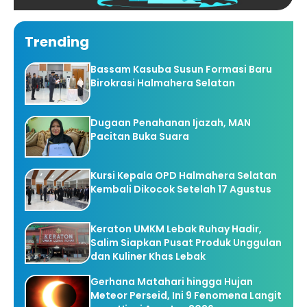
Trending
Bassam Kasuba Susun Formasi Baru
Birokrasi Halmahera Selatan
Dugaan Penahanan Ijazah, MAN
Pacitan Buka Suara
Kursi Kepala OPD Halmahera Selatan
Kembali Dikocok Setelah 17 Agustus
Keraton UMKM Lebak Ruhay Hadir,
Salim Siapkan Pusat Produk Unggulan
dan Kuliner Khas Lebak
Gerhana Matahari hingga Hujan
Meteor Perseid, Ini 9 Fenomena Langit