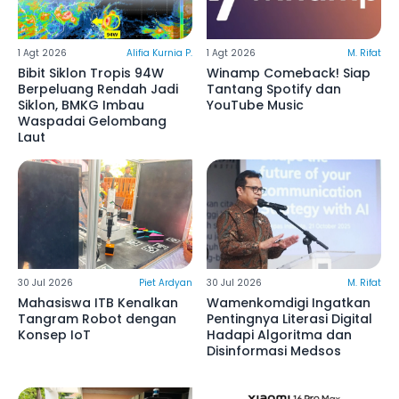
1 Agt 2026
Alifia Kurnia P.
1 Agt 2026
M. Rifat
Bibit Siklon Tropis 94W
Winamp Comeback! Siap
Berpeluang Rendah Jadi
Tantang Spotify dan
Siklon, BMKG Imbau
YouTube Music
Waspadai Gelombang
Laut
30 Jul 2026
Piet Ardyan
30 Jul 2026
M. Rifat
Mahasiswa ITB Kenalkan
Wamenkomdigi Ingatkan
Tangram Robot dengan
Pentingnya Literasi Digital
Konsep IoT
Hadapi Algoritma dan
Disinformasi Medsos