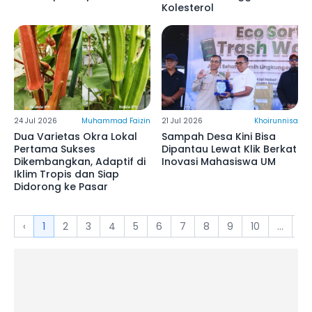
Kolesterol
24 Jul 2026
Muhammad Faizin
21 Jul 2026
Khoirunnisa
Dua Varietas Okra Lokal
Sampah Desa Kini Bisa
Pertama Sukses
Dipantau Lewat Klik Berkat
Dikembangkan, Adaptif di
Inovasi Mahasiswa UM
Iklim Tropis dan Siap
Didorong ke Pasar
‹
1
2
3
4
5
6
7
8
9
10
...
5