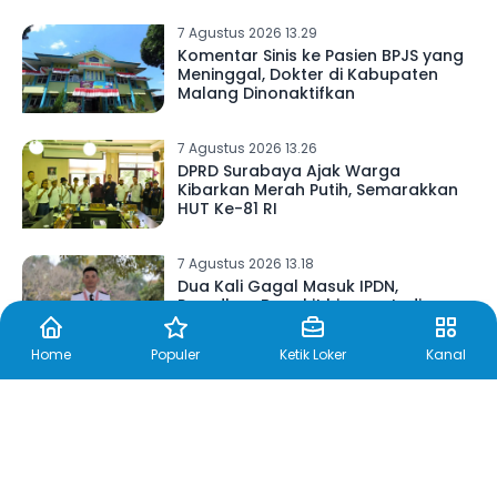
7 Agustus 2026 13.29
Komentar Sinis ke Pasien BPJS yang
Meninggal, Dokter di Kabupaten
Malang Dinonaktifkan
7 Agustus 2026 13.26
DPRD Surabaya Ajak Warga
Kibarkan Merah Putih, Semarakkan
HUT Ke-81 RI
7 Agustus 2026 13.18
Dua Kali Gagal Masuk IPDN,
Ramdhan Bangkit hingga Jadi
Lulusan Terbaik dan Dilantik
Presiden Prabowo
Home
Populer
Ketik Loker
Kanal
7 Agustus 2026 13.16
Jelang HUT ke-81 RI, Pemkab
Asahan Bagikan 7.230 Bendera
Merah Putih untuk Warga