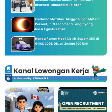
Birokrasi Halmahera Selatan
Gerhana Matahari hingga Hujan Meteor
Perseid, Ini 9 Fenomena Langit yang
Hiasi Agustus 2026
Honda Pamer Mobil Listrik Super-ONE di
GIIAS 2026, Dijual Limited 100 Unit