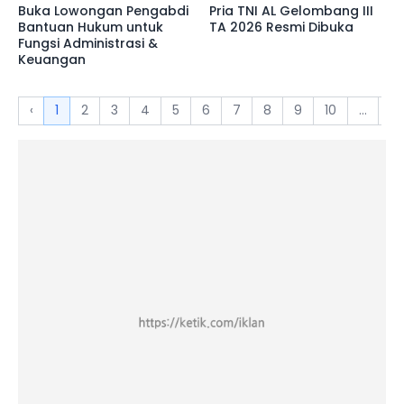
Buka Lowongan Pengabdi
Pria TNI AL Gelombang III
Bantuan Hukum untuk
TA 2026 Resmi Dibuka
Fungsi Administrasi &
Keuangan
‹
1
2
3
4
5
6
7
8
9
10
...
11