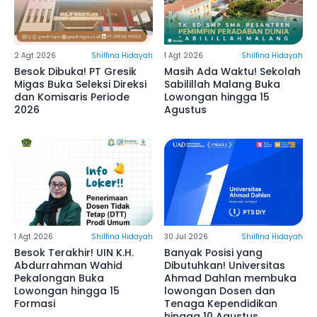
2 Agt 2026
Shilfina Hidayah
1 Agt 2026
Shilfina Hidayah
Besok Dibuka! PT Gresik
Masih Ada Waktu! Sekolah
Migas Buka Seleksi Direksi
Sabilillah Malang Buka
dan Komisaris Periode
Lowongan hingga 15
2026
Agustus
1 Agt 2026
Shilfina Hidayah
30 Jul 2026
Shilfina Hidayah
Besok Terakhir! UIN K.H.
Banyak Posisi yang
Abdurrahman Wahid
Dibutuhkan! Universitas
Pekalongan Buka
Ahmad Dahlan membuka
Lowongan hingga 15
lowongan Dosen dan
Formasi
Tenaga Kependidikan
hingga 10 Agustus