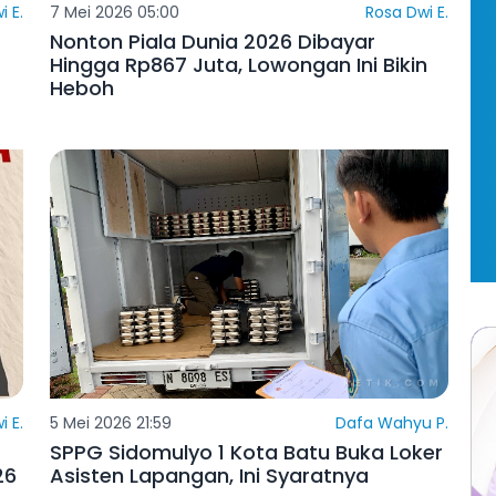
i E.
7 Mei 2026 05:00
Rosa Dwi E.
Nonton Piala Dunia 2026 Dibayar
Hingga Rp867 Juta, Lowongan Ini Bikin
Heboh
i E.
5 Mei 2026 21:59
Dafa Wahyu P.
SPPG Sidomulyo 1 Kota Batu Buka Loker
26
Asisten Lapangan, Ini Syaratnya