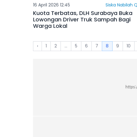
16 April 2026 12:45
Siska Nabilah Q
Kuota Terbatas, DLH Surabaya Buka
Lowongan Driver Truk Sampah Bagi
Warga Lokal
‹
1
2
...
5
6
7
8
9
10