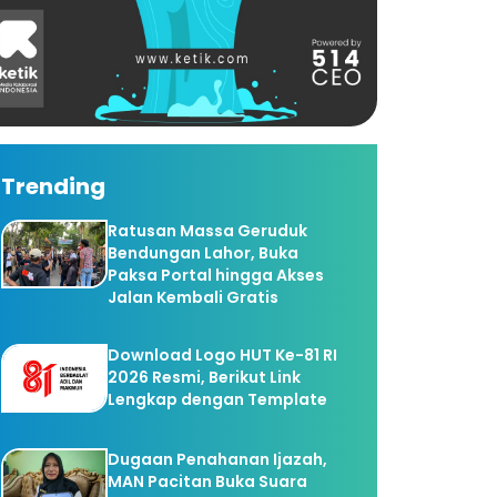
Trending
Ratusan Massa Geruduk
Bendungan Lahor, Buka
Paksa Portal hingga Akses
Jalan Kembali Gratis
Download Logo HUT Ke-81 RI
2026 Resmi, Berikut Link
Lengkap dengan Template
Dugaan Penahanan Ijazah,
MAN Pacitan Buka Suara