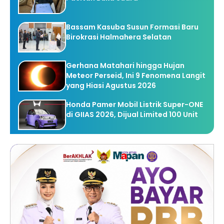
Bassam Kasuba Susun Formasi Baru
Birokrasi Halmahera Selatan
Gerhana Matahari hingga Hujan
Meteor Perseid, Ini 9 Fenomena Langit
yang Hiasi Agustus 2026
Honda Pamer Mobil Listrik Super-ONE
di GIIAS 2026, Dijual Limited 100 Unit