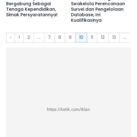
Bergabung Sebagai
Swakelola Perencanaan
Tenaga Kependidikan,
Survei dan Pengelolaan
Simak Persyaratannya!
Database, Ini
Kualifikasinya
‹
1
2
...
7
8
9
10
11
12
13
...
1