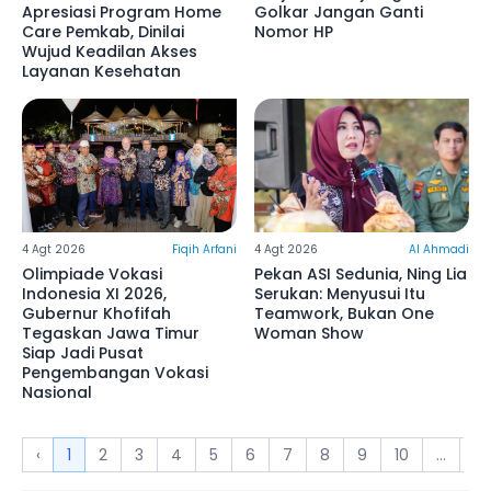
Apresiasi Program Home
Golkar Jangan Ganti
Care Pemkab, Dinilai
Nomor HP
Wujud Keadilan Akses
Layanan Kesehatan
4 Agt 2026
Fiqih Arfani
4 Agt 2026
Al Ahmadi
Olimpiade Vokasi
Pekan ASI Sedunia, Ning Lia
Indonesia XI 2026,
Serukan: Menyusui Itu
Gubernur Khofifah
Teamwork, Bukan One
Tegaskan Jawa Timur
Woman Show
Siap Jadi Pusat
Pengembangan Vokasi
Nasional
‹
1
2
3
4
5
6
7
8
9
10
...
71