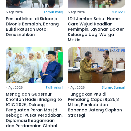
5 Agt 2026
Fathur Roziq
5 Agt 2026
Nur Fadli
Penjual Miras di Sidoarjo
LDII Jember Sebut Home
Divonis Bersalah, Barang
Care Wujud Keadilan
Bukti Ratusan Botol
Pemimpin, Layanan Dokter
Dimusnahkan
Keluarga bagi Warga
Miskin
4 Agt 2026
Fiqih Arfani
4 Agt 2026
Slamet Sumari
Menag dan Gubernur
Tunggakan PKB di
Khofifah Hadiri Bridging to
Pemalang Capai Rp35,3
IGIC 2026, Dukung
Miliar, Pemkab dan
Penguatan Peran Masjid
Bapenda Jateng Siapkan
sebagai Pusat Peradaban,
Strategi
Diplomasi Keagamaan
dan Perdamaian Global