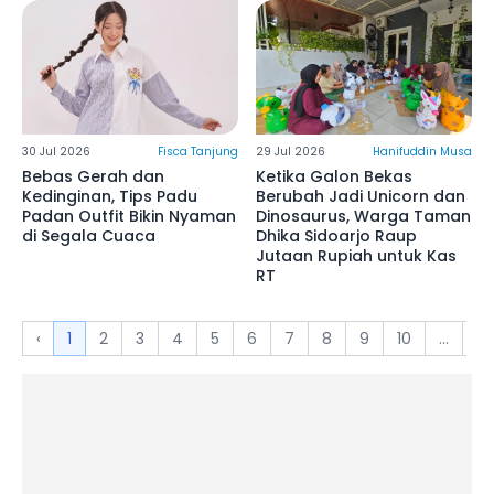
30 Jul 2026
Fisca Tanjung
29 Jul 2026
Hanifuddin Musa
Bebas Gerah dan
Ketika Galon Bekas
Kedinginan, Tips Padu
Berubah Jadi Unicorn dan
Padan Outfit Bikin Nyaman
Dinosaurus, Warga Taman
di Segala Cuaca
Dhika Sidoarjo Raup
Jutaan Rupiah untuk Kas
RT
‹
1
2
3
4
5
6
7
8
9
10
...
2