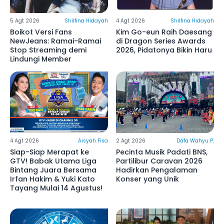
5 Agt 2026
Shilfina Hidayah
4 Agt 2026
Shilfina Hidayah
Boikot Versi Fans
Kim Go-eun Raih Daesang
NewJeans: Ramai-Ramai
di Dragon Series Awards
Stop Streaming demi
2026, Pidatonya Bikin Haru
Lindungi Member
4 Agt 2026
Aisyah Fisa
2 Agt 2026
Dafa Wahyu P.
Siap-Siap Merapat ke
Pecinta Musik Padati BNS,
GTV! Babak Utama Liga
Partilibur Caravan 2026
Bintang Juara Bersama
Hadirkan Pengalaman
Irfan Hakim & Yuki Kato
Konser yang Unik
Tayang Mulai 14 Agustus!