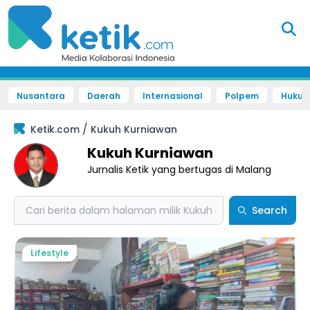
Nusantara
Daerah
Internasional
Polpem
Hukum 
/
Ketik.com
Kukuh Kurniawan
Kukuh Kurniawan
Jurnalis Ketik yang bertugas di Malang
Search
Search
Lifestyle