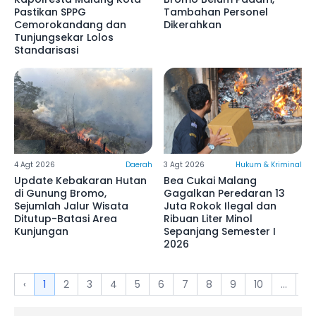
Pastikan SPPG
Tambahan Personel
Cemorokandang dan
Dikerahkan
Tunjungsekar Lolos
Standarisasi
4 Agt 2026
Daerah
3 Agt 2026
Hukum & Kriminal
Update Kebakaran Hutan
Bea Cukai Malang
di Gunung Bromo,
Gagalkan Peredaran 13
Sejumlah Jalur Wisata
Juta Rokok Ilegal dan
Ditutup-Batasi Area
Ribuan Liter Minol
Kunjungan
Sepanjang Semester I
2026
‹
1
2
3
4
5
6
7
8
9
10
...
4