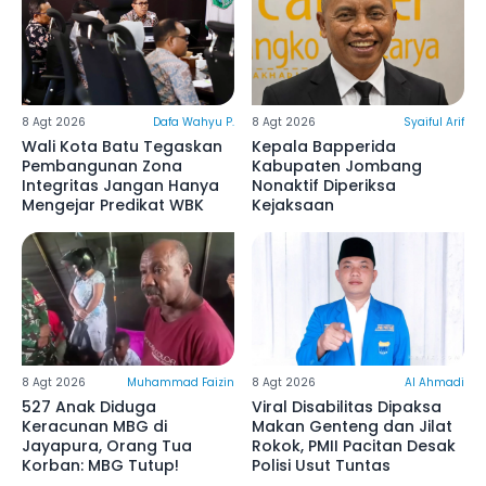
8 Agt 2026
Dafa Wahyu P.
8 Agt 2026
Syaiful Arif
Wali Kota Batu Tegaskan
Kepala Bapperida
Pembangunan Zona
Kabupaten Jombang
Integritas Jangan Hanya
Nonaktif Diperiksa
Mengejar Predikat WBK
Kejaksaan
8 Agt 2026
Muhammad Faizin
8 Agt 2026
Al Ahmadi
527 Anak Diduga
Viral Disabilitas Dipaksa
Keracunan MBG di
Makan Genteng dan Jilat
Jayapura, Orang Tua
Rokok, PMII Pacitan Desak
Korban: MBG Tutup!
Polisi Usut Tuntas