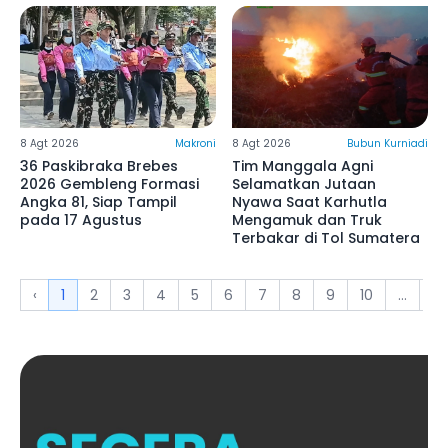
8 Agt 2026
Makroni
8 Agt 2026
Bubun Kurniadi
36 Paskibraka Brebes
Tim Manggala Agni
2026 Gembleng Formasi
Selamatkan Jutaan
Angka 81, Siap Tampil
Nyawa Saat Karhutla
pada 17 Agustus
Mengamuk dan Truk
Terbakar di Tol Sumatera
‹
1
2
3
4
5
6
7
8
9
10
...
6