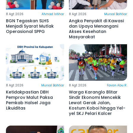
8 Agt 2026
Ahmad Istihar
8 Agt 2026
Mursal Bahtiar
BGN Tegaskan SLHS
Angka Penyakit di Kawasi
Menjadi Syarat Mutlak
dan Upaya Menangani
Operasional SPPG
Akses Kesehatan
Masyarakat
8 Agt 2026
Mursal Bahtiar
8 Agt 2026
Favan Abu R.
Ketidakpastian DBH
Warga Karanglo Blitar
Pemprov Malut Paksa
Sindir Ekonomi Mencekik
Pemkab Halsel Jaga
Lewat Gerak Jalan,
Likuiditas
Kostum Koboi hingga Yel-
yel SKJ Pelari Kalcer