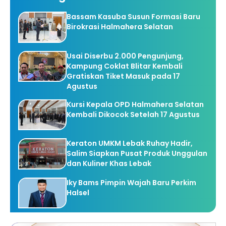
Bassam Kasuba Susun Formasi Baru
Birokrasi Halmahera Selatan
Usai Diserbu 2.000 Pengunjung,
Kampung Coklat Blitar Kembali
Gratiskan Tiket Masuk pada 17
Agustus
Kursi Kepala OPD Halmahera Selatan
Kembali Dikocok Setelah 17 Agustus
Keraton UMKM Lebak Ruhay Hadir,
Salim Siapkan Pusat Produk Unggulan
dan Kuliner Khas Lebak
Iky Bams Pimpin Wajah Baru Perkim
Halsel