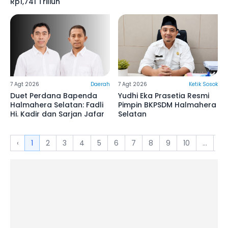
Rp1,741 Triliun
7 Agt 2026
Daerah
7 Agt 2026
Ketik Sosok
Duet Perdana Bapenda
Yudhi Eka Prasetia Resmi
Halmahera Selatan: Fadli
Pimpin BKPSDM Halmahera
Hi. Kadir dan Sarjan Jafar
Selatan
‹
1
2
3
4
5
6
7
8
9
10
...
13