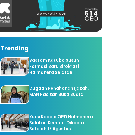
Trending
Bassam Kasuba Susun
Formasi Baru Birokrasi
Halmahera Selatan
Dugaan Penahanan Ijazah,
MAN Pacitan Buka Suara
Kursi Kepala OPD Halmahera
Selatan Kembali Dikocok
Setelah 17 Agustus