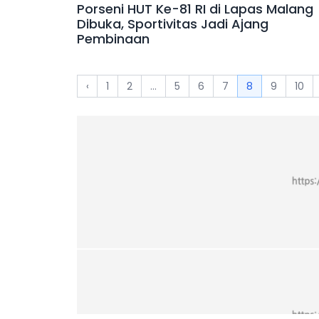
Porseni HUT Ke-81 RI di Lapas Malang
Dibuka, Sportivitas Jadi Ajang
Pembinaan
‹
1
2
...
5
6
7
8
9
10