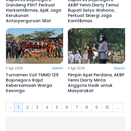
Gandeng PSHT Perkuat
AKBP Yenni Diarty Temui
Harkamtibmas, Ajak Jaga
Bupati Setyo Wahono,
Kerukunan
Perkuat Sinergi Jaga
Antarperguruan Silat
Kamtibmas
3 Agt 2026
Daerah
3 Agt 2026
Daerah
Turnamen Voli TMMD 129
Pimpin Apel Perdana, AKBP
Bojonegoro Rajut
Yenni Diarty Minta
Kebersamaan Warga
Anggota Hadir untuk
Kesongo
Masyarakat
‹
1
2
3
4
5
6
7
8
9
10
...
4