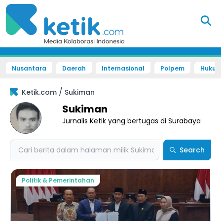
Nusantara
Daerah
Internasional
Polpem
Hukum 
/
Ketik.com
Sukiman
Sukiman
Jurnalis Ketik yang bertugas di Surabaya
Search
Search
Politik & Pemerintahan