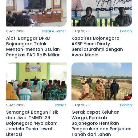
6 Agt 2026
Politik & Pemeri
6 Agt 2026
Daerah
Alot! Banggar DPRD
Kapolres Bojonegoro
Bojonegoro Tolak
AKBP Yenni Diarty
Mentah-mentah Usulan
Bersilaturahmi dengan
Pangkas PAD Rp15 Miliar
Awak Media
5 Agt 2026
Daerah
5 Agt 2026
Daerah
Semangat Bangun Fisik
Gerak cepat Keluhan
dan Jiwa: TMMD 129
Warga, Pemkab
Bojonegoro ‘Nyalakan’
Bojonegoro Hentikan
Jendela Dunia Lewat
Pengerukan dan Penjualan
Literasi
Tanah dari Lahan