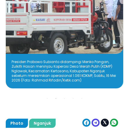
Presiden Prabowo Subianto didampingi Menko Pangan,
Zulkifli Hasan meninjau Koperasi Desa Merah Putih (KDMP)
Nglawak, Kecamatan Kertosono, Kabupaten Nganjuk
sebelum meresmikan operasional 1.061 KDKMP, Sabtu, 16 Mei
2026 (Foto: Rahmad Rifadin/Ketik.com)
Photo
Nganjuk