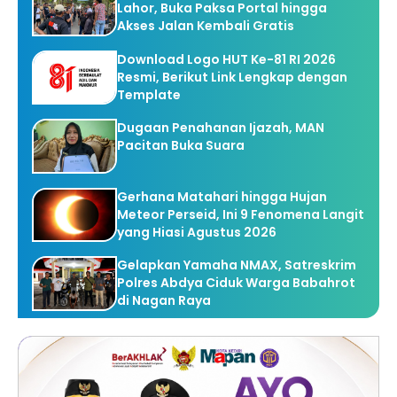
Lahor, Buka Paksa Portal hingga
Akses Jalan Kembali Gratis
Download Logo HUT Ke-81 RI 2026
Resmi, Berikut Link Lengkap dengan
Template
Dugaan Penahanan Ijazah, MAN
Pacitan Buka Suara
Gerhana Matahari hingga Hujan
Meteor Perseid, Ini 9 Fenomena Langit
yang Hiasi Agustus 2026
Gelapkan Yamaha NMAX, Satreskrim
Polres Abdya Ciduk Warga Babahrot
di Nagan Raya