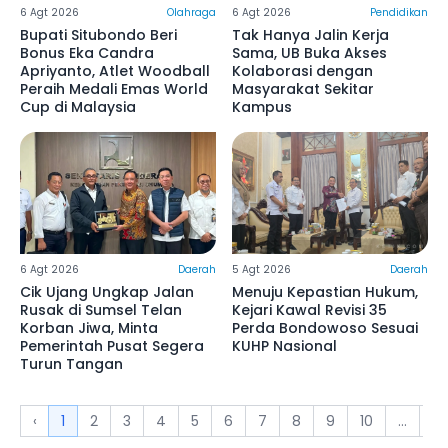
6 Agt 2026
Olahraga
6 Agt 2026
Pendidikan
Bupati Situbondo Beri
Tak Hanya Jalin Kerja
Bonus Eka Candra
Sama, UB Buka Akses
Apriyanto, Atlet Woodball
Kolaborasi dengan
Peraih Medali Emas World
Masyarakat Sekitar
Cup di Malaysia
Kampus
6 Agt 2026
Daerah
5 Agt 2026
Daerah
Cik Ujang Ungkap Jalan
Menuju Kepastian Hukum,
Rusak di Sumsel Telan
Kejari Kawal Revisi 35
Korban Jiwa, Minta
Perda Bondowoso Sesuai
Pemerintah Pusat Segera
KUHP Nasional
Turun Tangan
‹
1
2
3
4
5
6
7
8
9
10
...
53