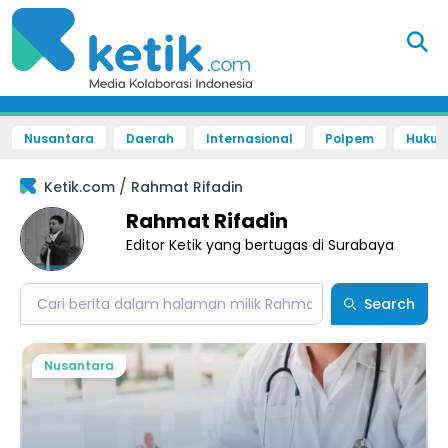
Nusantara
Daerah
Internasional
Polpem
Hukum 
/
Ketik.com
Rahmat Rifadin
Rahmat Rifadin
Editor Ketik yang bertugas di Surabaya
Search
Search
Nusantara