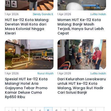
1 Apr 2026
Dendy Ganda K.
1 Apr 2026
Lutfia Indah
HUT ke-112 Kota Malang:
Momen HUT Ke-112 Kota
Deretan Wali Kota dari
Malang: Banjir Masih
Masa Kolonial hingga
Terjadi, Hanya Surut Lebih
Kiwari
Cepat
1 Apr 2026
Nurul Aliyah
1 Apr 2026
Lutfia Indah
Spesial HUT ke-112 Kota
Dari Kelurahan Lowokwaru
Malang! Hotel Aria
untuk HUT ke-112 Kota
Gajayana Tebar Promo
Malang, Warga Ikut Hadir
Kamar Deluxe Cuma
Cari Solusi Banjir
Rp650 Ribu
‹
1
2
3
4
5
6
7
8
9
10
...
19