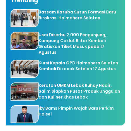
Trending
Bassam Kasuba Susun Formasi Baru
Birokrasi Halmahera Selatan
Usai Diserbu 2.000 Pengunjung,
Kampung Coklat Blitar Kembali
Gratiskan Tiket Masuk pada 17
Agustus
Kursi Kepala OPD Halmahera Selatan
Kembali Dikocok Setelah 17 Agustus
Keraton UMKM Lebak Ruhay Hadir,
Salim Siapkan Pusat Produk Unggulan
dan Kuliner Khas Lebak
Iky Bams Pimpin Wajah Baru Perkim
Halsel