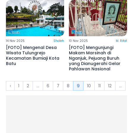
14 Nov 2025
Sholeh
10 Nov 2025
M. Rifat
[FOTO] Mengenal Desa
[FOTO] Mengunjungi
Wisata Tulungrejo
Makam Marsinah di
Kecamatan Bumiaji Kota
Nganjuk, Pejuang Buruh
Batu
yang Dianugerahi Gelar
Pahlawan Nasional
‹
1
2
...
6
7
8
9
10
11
12
...
3