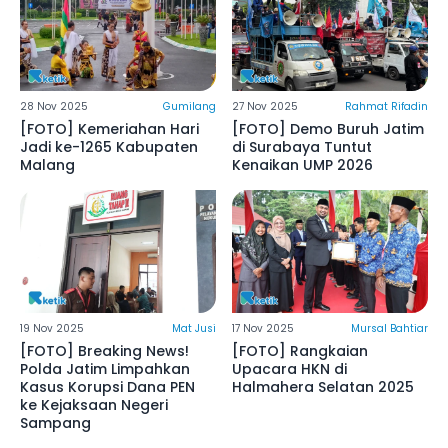
28 Nov 2025
Gumilang
27 Nov 2025
Rahmat Rifadin
[FOTO] Kemeriahan Hari
[FOTO] Demo Buruh Jatim
Jadi ke-1265 Kabupaten
di Surabaya Tuntut
Malang
Kenaikan UMP 2026
19 Nov 2025
Mat Jusi
17 Nov 2025
Mursal Bahtiar
[FOTO] Breaking News!
[FOTO] Rangkaian
Polda Jatim Limpahkan
Upacara HKN di
Kasus Korupsi Dana PEN
Halmahera Selatan 2025
ke Kejaksaan Negeri
Sampang