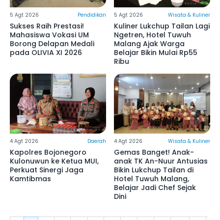
5 Agt 2026
Pendidikan
5 Agt 2026
Wisata & Kuliner
Sukses Raih Prestasi!
Kuliner Lukchup Tailan Lagi
Mahasiswa Vokasi UM
Ngetren, Hotel Tuwuh
Borong Delapan Medali
Malang Ajak Warga
pada OLIVIA XI 2026
Belajar Bikin Mulai Rp55
Ribu
4 Agt 2026
Daerah
4 Agt 2026
Wisata & Kuliner
Kapolres Bojonegoro
Gemas Banget! Anak-
Kulonuwun ke Ketua MUI,
anak TK An-Nuur Antusias
Perkuat Sinergi Jaga
Bikin Lukchup Tailan di
Kamtibmas
Hotel Tuwuh Malang,
Belajar Jadi Chef Sejak
Dini