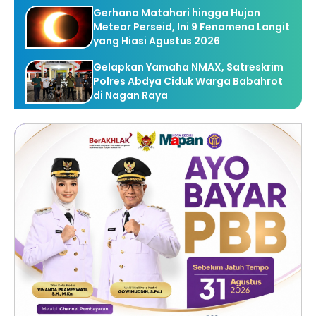
Gerhana Matahari hingga Hujan
Meteor Perseid, Ini 9 Fenomena Langit
yang Hiasi Agustus 2026
Gelapkan Yamaha NMAX, Satreskrim
Polres Abdya Ciduk Warga Babahrot
di Nagan Raya