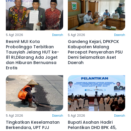
5 Agt 2026
Daerah
5 Agt 2026
Daerah
Resmi! MUI Kota
Gandeng Kejari, DPKPCK
Probolinggo Terbitkan
Kabupaten Malang
Tausyiah Jelang HUT ke-
Percepat Penyerahan PSU
81 RI,Dilarang Ada Joget
Demi Selamatkan Aset
dan Hiburan Bernuansa
Daerah ‎
Erotis
5 Agt 2026
Daerah
5 Agt 2026
Daerah
Tingkatkan Keselamatan
Bupati Asahan Hadiri
Berkendara, UPT PJJ
Pelantikan DHD BPK 45,