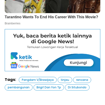
Tags:
Pangdam V/Brawijaya
tinjau
rencana
pembangunan
Brigif Dan Yon Tp
Di Situbondo