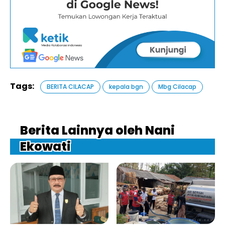
Tags:
BERITA CILACAP
kepala bgn
Mbg Cilacap
Berita Lainnya oleh Nani
Ekowati