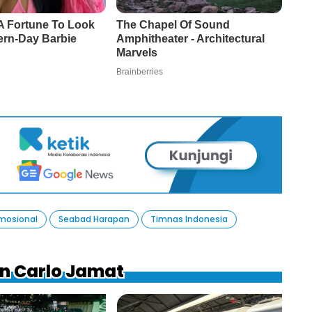
Emosional
Seabad Harapan
Timnas Indonesia
in Carlo Jamat