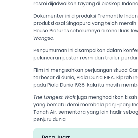
resmi dijadwalkan tayang di bioskop Indones
Dokumenter ini diproduksi Fremantle Indo
produksi asal Singapura yang telah merai
House Pictures sebelumnya dikenal luas l
Wongso
.
Pengumuman ini disampaikan dalam konfer
peluncuran poster resmi dan trailer perdan
Film ini mengisahkan perjuangan skuad 
terbesar di dunia, Piala Dunia FIFA. Kiprah I
pada Piala Dunia 1938, kala itu masih mem
The Longest Wait
juga menghadirkan kisah
yang bersatu demi membela panji-panji In
Tanah Air, sementara yang lain hadir seba
penjuru dunia.
Baca Juga: