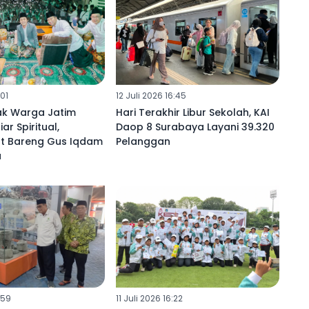
:01
12 Juli 2026 16:45
ak Warga Jatim
Hari Terakhir Libur Sekolah, KAI
ar Spiritual,
Daop 8 Surabaya Layani 39.320
t Bareng Gus Iqdam
Pelanggan
a
:59
11 Juli 2026 16:22