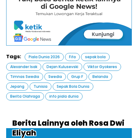
Tags:
Piala Dunia 2026
Fifa
sepak bola
Alexander Isak
Dejan Kulusevski
Viktor Gyokeres
Timnas Swedia
Swedia
Grup F
Belanda
Jepang
Tunisia
Sepak Bola Dunia
Berita Olahraga
info piala dunia
Berita Lainnya oleh Rosa Dwi
Eliyah