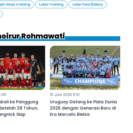
an kerja malang
Loker malang
Loker Dea Bakery
 Khoirur Rohmawati
2:05
10 Juni 2026 11:01
mbali ke Panggung
Uruguay Datang ke Piala Dunia
 Setelah 28 Tahun,
2026 dengan Generasi Baru di
ngnick Siap
Era Marcelo Bielsa