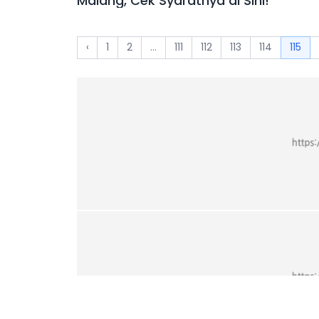
Malang, Cek Syaratnya di Sini!
‹
1
2
...
111
112
113
114
115