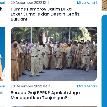
hari
29 Desember 2022 12:15
Mirza Ashari
k!
Humas Pemprov Jatim Buka
Loker Jurnalis dan Desain Grafis,
Buruan!
hari
28 Desember 2022 04:43
Mirza Ashari
ak
Berapa Gaji PPPK? Apakah Juga
Mendapatkan Tunjangan?