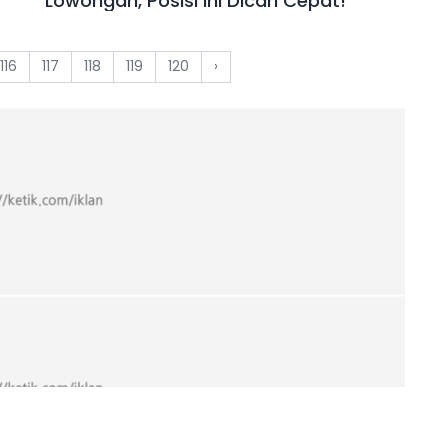
Lowongan, Posisi Ini Dicari Cepat!
116
117
118
119
120
›