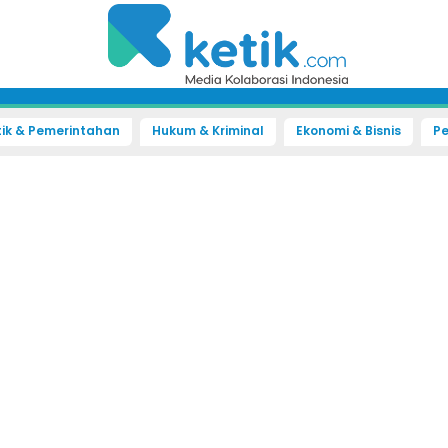
tik & Pemerintahan
Hukum & Kriminal
Ekonomi & Bisnis
Pe