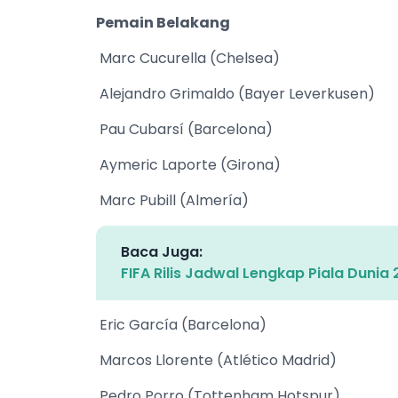
Pemain Belakang
Marc Cucurella (Chelsea)
Alejandro Grimaldo (Bayer Leverkusen)
Pau Cubarsí (Barcelona)
Aymeric Laporte (Girona)
Marc Pubill (Almería)
Baca Juga:
FIFA Rilis Jadwal Lengkap Piala Dunia 
Eric García (Barcelona)
Marcos Llorente (Atlético Madrid)
Pedro Porro (Tottenham Hotspur)