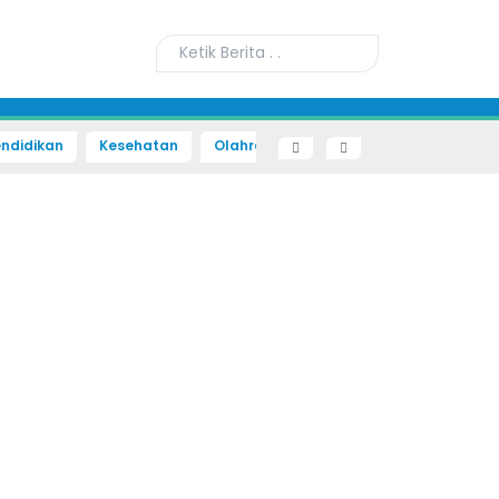
ndidikan
Kesehatan
Olahraga
Sains dan Teknologi