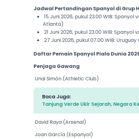
Jadwal Pertandingan Spanyol di Grup 
15 Juni 2026, pukul 23.00 WIB: Spanyo
Atlanta)
21 Juni 2026, pukul 23.00 WIB: Spanyol
27 Juni 2026, pukul 07.00 WIB: Uruguay 
Daftar Pemain Spanyol Piala Dunia 202
Penjaga Gawang
Unai Simón (Athletic Club)
Baca Juga:
Tanjung Verde Ukir Sejarah, Negara Kec
David Raya (Arsenal)
Joan García (Espanyol)