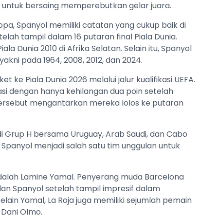
ntuk bersaing memperebutkan gelar juara.
opa, Spanyol memiliki catatan yang cukup baik di
 telah tampil dalam 16 putaran final Piala Dunia.
la Dunia 2010 di Afrika Selatan. Selain itu, Spanyol
yakni pada 1964, 2008, 2012, dan 2024.
t ke Piala Dunia 2026 melalui jalur kualifikasi UEFA.
asi dengan hanya kehilangan dua poin setelah
tersebut mengantarkan mereka lolos ke putaran
di Grup H bersama Uruguay, Arab Saudi, dan Cabo
 Spanyol menjadi salah satu tim unggulan untuk
adalah Lamine Yamal. Penyerang muda Barcelona
alan Spanyol setelah tampil impresif dalam
elain Yamal, La Roja juga memiliki sejumlah pemain
n Dani Olmo.