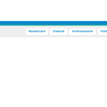
Nusantara
Daerah
Internasional
Poli