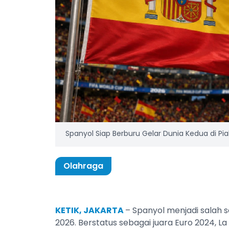
Spanyol Siap Berburu Gelar Dunia Kedua di Pial
Olahraga
KETIK, JAKARTA
– Spanyol menjadi salah s
2026. Berstatus sebagai juara Euro 2024, 