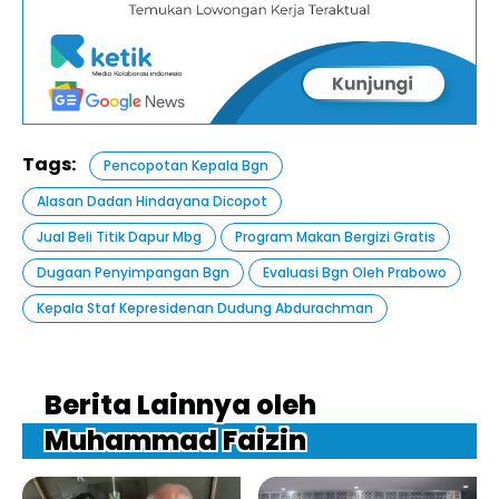
Tags:
Pencopotan Kepala Bgn
Alasan Dadan Hindayana Dicopot
Jual Beli Titik Dapur Mbg
Program Makan Bergizi Gratis
Dugaan Penyimpangan Bgn
Evaluasi Bgn Oleh Prabowo
Kepala Staf Kepresidenan Dudung Abdurachman
Berita Lainnya oleh
Muhammad Faizin