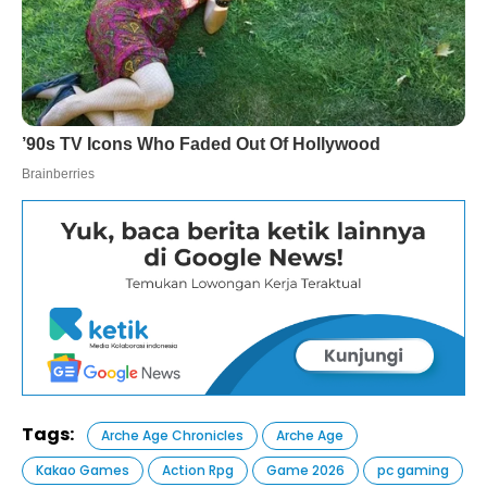
Tags:
Arche Age Chronicles
Arche Age
Kakao Games
Action Rpg
Game 2026
pc gaming