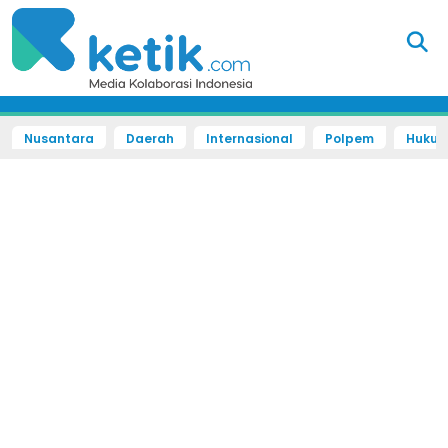
Nusantara
Daerah
Internasional
Polpem
Hukum 