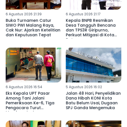
6 Agustus 2026 21:39
6 Agustus 2026 21:17
Buka Turnamen Catur
Kepala BNPB Resmikan
SIWO PWI Malang Raya,
Desa Tangguh Bencana
Cak Nur: Ajarkan Ketelitian
dan TPS3R Giripurno,
dan Keputusan Tepat
Perkuat Mitigasi di Kota
Batu
6 Agustus 2026 16:54
5 Agustus 2026 16:02
Eks Kepala UPT Pasar
Jalan 48 Hari, Penyelidikan
Among Tani Jalani
Dana Hibah KONI Kota
Pemeriksaan Ke-6, Tiga
Batu Belum Usai, Dugaan
Pengacara Turut
SPJ Ganda Mengemuka
Mendampingi