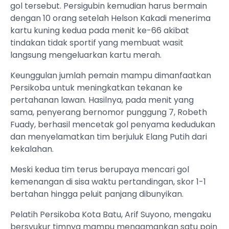
gol tersebut. Persigubin kemudian harus bermain
dengan 10 orang setelah Helson Kakadi menerima
kartu kuning kedua pada menit ke-66 akibat
tindakan tidak sportif yang membuat wasit
langsung mengeluarkan kartu merah.
Keunggulan jumlah pemain mampu dimanfaatkan
Persikoba untuk meningkatkan tekanan ke
pertahanan lawan. Hasilnya, pada menit yang
sama, penyerang bernomor punggung 7, Robeth
Fuady, berhasil mencetak gol penyama kedudukan
dan menyelamatkan tim berjuluk Elang Putih dari
kekalahan.
Meski kedua tim terus berupaya mencari gol
kemenangan di sisa waktu pertandingan, skor 1-1
bertahan hingga peluit panjang dibunyikan.
Pelatih Persikoba Kota Batu, Arif Suyono, mengaku
bersyukur timnya mampu mengamankan satu poin